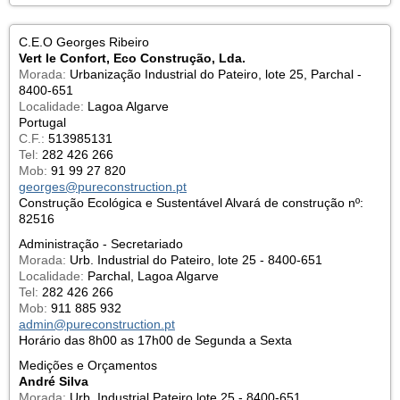
C.E.O Georges Ribeiro
Vert le Confort, Eco Construção, Lda.
Morada:
Urbanização Industrial do Pateiro, lote 25, Parchal -
8400-651
Localidade:
Lagoa Algarve
Portugal
C.F.:
513985131
Tel:
282 426 266
Mob:
91 99 27 820
georges@pureconstruction.pt
Construção Ecológica e Sustentável Alvará de construção nº:
82516
Administração - Secretariado
Morada:
Urb. Industrial do Pateiro, lote 25 - 8400-651
Localidade:
Parchal, Lagoa Algarve
Tel:
282 426 266
Mob:
911 885 932
admin@pureconstruction.pt
Horário das 8h00 as 17h00 de Segunda a Sexta
Medições e Orçamentos
André Silva
Morada:
Urb. Industrial Pateiro lote 25 - 8400-651